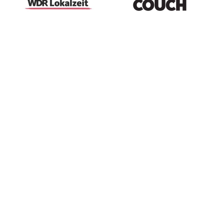
100 % natürliche/naturbasierte Materialien -
für Komfort und Schlafgesundheit
Designed in Köln, gefertigt in Portugal - aus
hochwertigen Reststoffen
Für gemütliche Morgen und friedliche Nächte -
dein Wohlfühlmoment