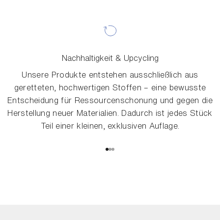
Nachhaltigkeit & Upcycling
Unsere Produkte entstehen ausschließlich aus
geretteten, hochwertigen Stoffen – eine bewusste
Entscheidung für Ressourcenschonung und gegen die
Herstellung neuer Materialien. Dadurch ist jedes Stück
Teil einer kleinen, exklusiven Auflage.
Gehe zu Element 1
Gehe zu Element 2
Gehe zu Element 3