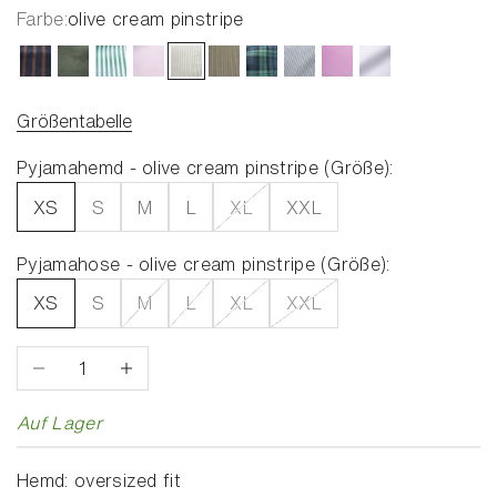
Farbe:
olive cream pinstripe
chocolate night stripe
forest green
gratitude green stripe
rosecloud stripe
olive cream pinstripe
olive pinstripe mix
pine lake check
powder blue stripe
strawberry blush
worthy white
Größentabelle
Pyjamahemd - olive cream pinstripe (Größe):
XS
S
M
L
XL
XXL
Pyjamahose - olive cream pinstripe (Größe):
XS
S
M
L
XL
XXL
Anzahl verringern
Anzahl erhöhen
Auf Lager
Hemd: oversized fit