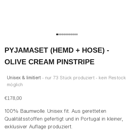
Gehe zu Element 1
Gehe zu Element 2
Gehe zu Element 3
Gehe zu Element 4
Gehe zu Element 5
Gehe zu Element 6
Gehe zu Element 7
Gehe zu Element 8
Gehe zu Element 9
Gehe zu Element 10
Gehe zu Element 11
Gehe zu Element 12
PYJAMASET (HEMD + HOSE) -
OLIVE CREAM PINSTRIPE
Unisex & limitiert
- nur 73 Stück produziert - kein Restock
möglich
Angebot
€178,00
100% Baumwolle
. Unisex fit. Aus geretteten
Qualitätsstoffen gefertigt und in Portugal in kleiner,
exklusiver Auflage produziert.