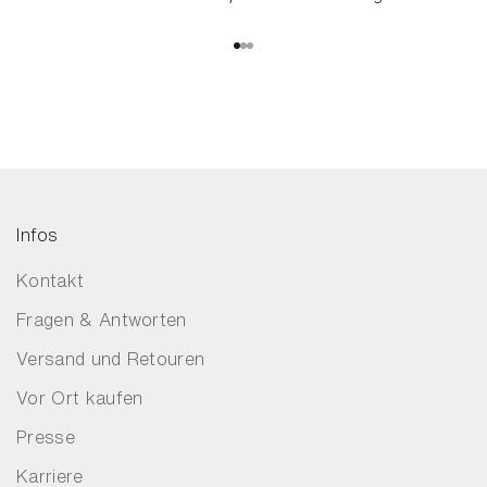
Gehe zu Element 1
Gehe zu Element 2
Gehe zu Element 3
Infos
Kontakt
Fragen & Antworten
Versand und Retouren
Vor Ort kaufen
Presse
Karriere