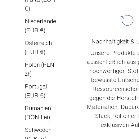
€)
Niederlande
(EUR €)
Nachhaltigkeit & 
Österreich
(EUR €)
Unsere Produkte 
ausschließlich aus 
Polen (PLN
hochwertigen Stof
zł)
bewusste Entsche
Portugal
Ressourcenscho
(EUR €)
gegen die Herstel
Materialien. Dadurc
Rumänien
Stück Teil einer 
(RON Lei)
exklusiven Au
Schweden
(SEK kr)