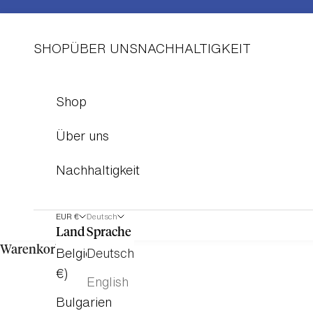
Zum Inhalt springen
SHOP
ÜBER UNS
NACHHALTIGKEIT
Shop
Über uns
Nachhaltigkeit
EUR €
Deutsch
Land
Sprache
Belgien (EUR
Deutsch
Warenkorb
€)
English
Bulgarien