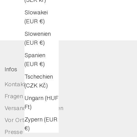
Slowakei
(EUR €)
Slowenien
(EUR €)
Spanien
(EUR €)
Infos
Tschechien
Kontakt
(CZK Kč)
Fragen & Antworten
Ungarn (HUF
Ft)
Versand und Retouren
Zypern (EUR
Vor Ort kaufen
€)
Presse