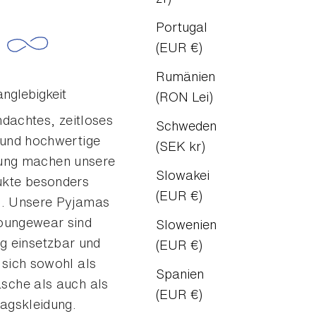
Portugal
(EUR €)
Rumänien
anglebigkeit
(RON Lei)
dachtes, zeitloses
Schweden
 und hochwertige
(SEK kr)
tung machen unsere
Slowakei
ukte besonders
(EUR €)
g. Unsere Pyjamas
oungewear sind
Slowenien
tig einsetzbar und
(EUR €)
 sich sowohl als
Spanien
sche als auch als
(EUR €)
tagskleidung.