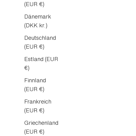
(EUR €)
Dänemark
(DKK kr.)
Deutschland
(EUR €)
Estland (EUR
€)
Goldene Milch für erholsamen S
Finnland
(EUR €)
WEITERLESEN
Frankreich
(EUR €)
Griechenland
(EUR €)