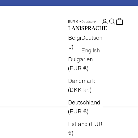
ANMELDEN
SUCHEN
WAREN
EUR €
Deutsch
LAND
SPRACHE
Belgien (EUR
Deutsch
€)
English
Bulgarien
(EUR €)
Dänemark
(DKK kr.)
Deutschland
(EUR €)
Estland (EUR
€)