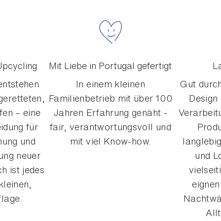
Upcycling
Mit Liebe in Portugal gefertigt
L
entstehen
In einem kleinen
Gut durch
geretteten,
Familienbetrieb mit über 100
Design
fen – eine
Jahren Erfahrung genäht -
Verarbei
idung für
fair, verantwortungsvoll und
Prod
nung und
mit viel Know-how.
langlebi
lung neuer
und L
h ist jedes
vielsei
kleinen,
eignen
flage.
Nachtwä
All